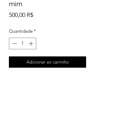
mim
Preço
500,00 R$
Quantidade
*
Adicionar ao carrinho
.
venda temporariamente indisponível
pelo e-commerce